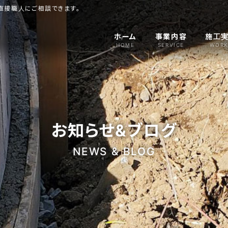
直接職人にご相談できます。
ホーム
事業内容
施工
HOME
SERVICE
WORK
お知らせ&ブログ
NEWS & BLOG