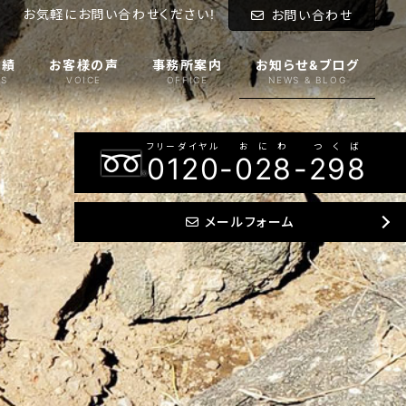
お気軽にお問い合わせください!
お問い合わせ
実績
お客様の声
事務所案内
お知らせ&ブログ
S
VOICE
OFFICE
NEWS & BLOG
フリーダイヤル
おにわ
つくば
0120
-
028
-
298
メールフォーム