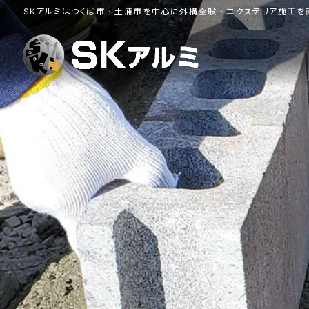
コ
ナ
SKアルミはつくば市・土浦市を中心に外構全般・エクステリア施工を
ン
ビ
テ
ゲ
ン
ー
ツ
シ
へ
ョ
ス
ン
キ
に
ッ
移
動
プ