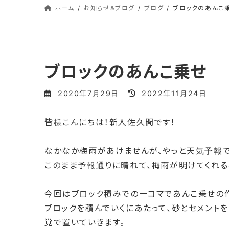
ホーム
お知らせ&ブログ
ブログ
ブロックのあんこ
ブロックのあんこ乗せ
最
2020年7月29日
2022年11月24日
終
更
皆様こんにちは！新人佐久間です！
新
日
時
なかなか梅雨があけませんが、やっと天気予報で
:
このまま予報通りに晴れて、梅雨が明けてくれる
今回はブロック積みでの一コマであんこ乗せの
ブロックを積んでいくにあたって、砂とセメント
覚で置いていきます。