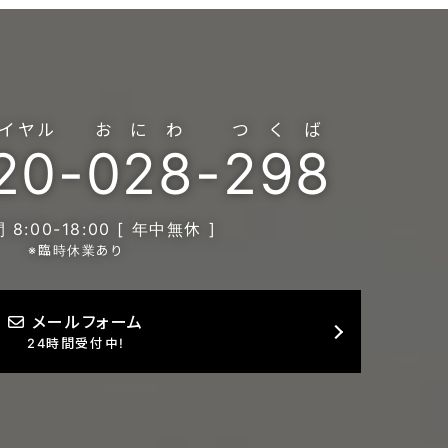
イヤル
おにわ
つくば
20
-
028
-
298
8:00-18:00 [ 年中無休 ]
※臨時休業あり
メールフォーム
24時間受付中!