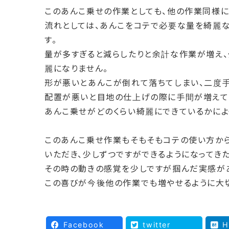
このあんこ乗せの作業としても、他の作業同様に
流れとしては、あんこをコテで必要な量を綺麗
す。
量が多すぎると減らしたりと余計な作業が増え、
麗になりません。
形が悪いとあんこが倒れて落ちてしまい、二度手
配置が悪いと目地の仕上げの際に手間が増えて
あんこ乗せがどのくらい綺麗にできているかによ
このあんこ乗せ作業もそもそもコテの使い方か
いただき、少しずつですができるようになってき
その時の動きの感覚を少しですが掴んだ実感があ
この喜びが今後他の作業でも増やせるように大
Facebook
twitter
H