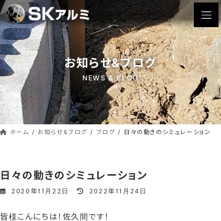
コ
ナ
ン
ビ
テ
ゲ
ン
ー
ツ
シ
お知らせ&ブログ
へ
ョ
ス
ン
NEWS & BLOG
キ
に
ッ
移
動
プ
ホーム
お知らせ&ブログ
ブログ
日々の動きのシミュレーション
日々の動きのシミュレーション
最
2020年11月22日
2022年11月24日
終
更
皆様こんにちは！佐久間です！
新