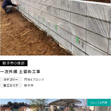
取手市O様邸
一次外構 土留め工事
カテゴリー
門柱&ブロック
施工エリア
取手市
フェンス&門扉