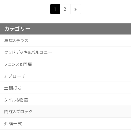
投
1
2
»
固
固
定
定
稿
ペ
ペ
の
カテゴリー
ー
ー
ペ
ジ
ジ
車庫&テラス
ー
ウッドデッキ&バルコニー
ジ
フェンス&門扉
送
り
アプローチ
土間打ち
タイル&物置
門柱&ブロック
外構一式