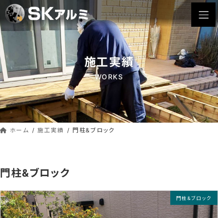
コ
ナ
ン
ビ
テ
ゲ
ン
ー
ツ
シ
施工実績
へ
ョ
ス
ン
WORKS
キ
に
ッ
移
プ
動
ホーム
施工実績
門柱&ブロック
門柱&ブロック
門柱&ブロック