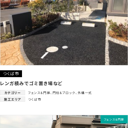
つくば市
レンガ積みでゴミ置き場など
カテゴリー
フェンス&門扉
、
門柱&ブロック
、
外構一式
施工エリア
つくば市
フェンス&門扉