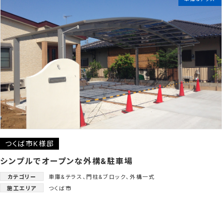
つくば市K様邸
シンプルでオープンな外構&駐車場
カテゴリー
車庫&テラス
、
門柱&ブロック
、
外構一式
施工エリア
つくば市