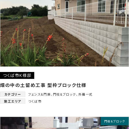
つくば市K様邸
畑の中の土留め工事 型枠ブロック仕様
カテゴリー
フェンス&門扉
、
門柱&ブロック
、
外構一式
施工エリア
つくば市
門柱&ブロック