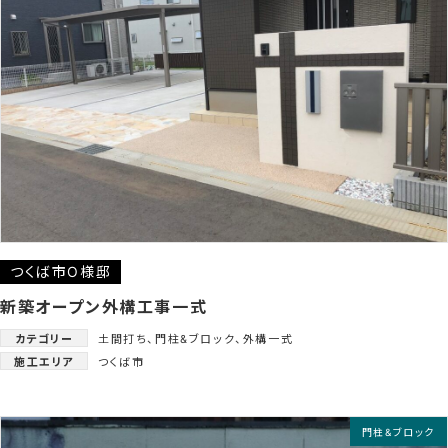
つくば市O様邸
新築オープン外構工事一式
カテゴリー
土間打ち
、
門柱&ブロック
、
外構一式
施工エリア
つくば市
門柱&ブロック