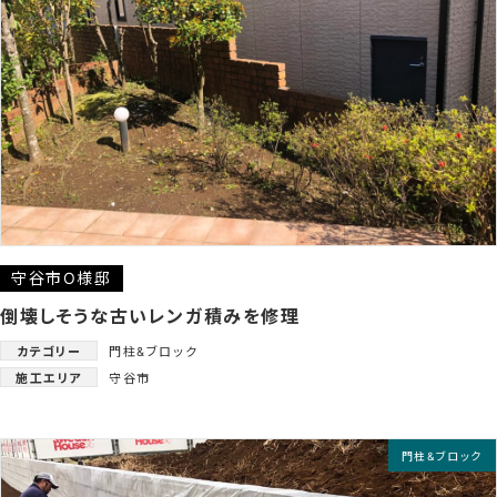
守谷市O様邸
倒壊しそうな古いレンガ積みを修理
カテゴリー
門柱&ブロック
施工エリア
守谷市
門柱&ブロック