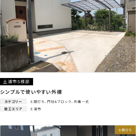
土浦市S様邸
シンプルで使いやすい外構
カテゴリー
土間打ち
、
門柱&ブロック
、
外構一式
施工エリア
土浦市
土間打ち