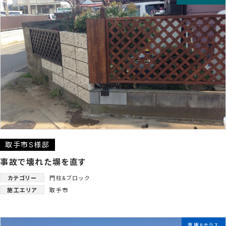
取手市S様邸
事故で壊れた塀を直す
カテゴリー
門柱&ブロック
施工エリア
取手市
車庫&テラス