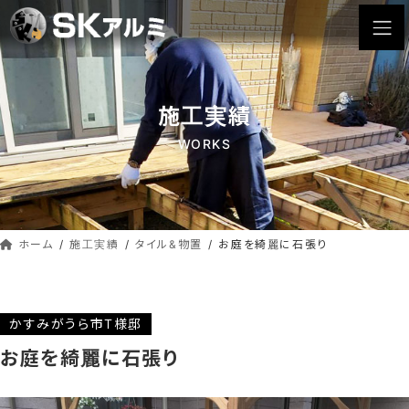
コ
ナ
ン
ビ
テ
ゲ
ン
ー
ツ
シ
施工実績
へ
ョ
ス
ン
WORKS
キ
に
ッ
移
動
プ
ホーム
施工実績
タイル&物置
お庭を綺麗に石張り
かすみがうら市T様邸
お庭を綺麗に石張り