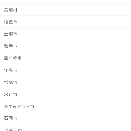
美浦村
稲敷市
土浦市
取手市
龍ケ崎市
守谷市
常総市
水戸市
かすみがうら市
石岡市
小美玉市