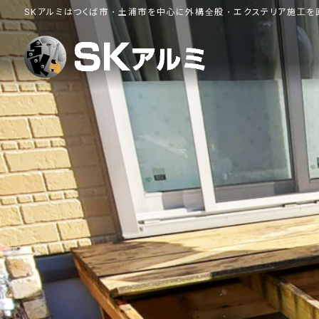
コ
ナ
SKアルミはつくば市・土浦市を中心に外構全般・エクステリア施工を
ン
ビ
テ
ゲ
ン
ー
ツ
シ
へ
ョ
ス
ン
キ
に
ッ
移
動
プ