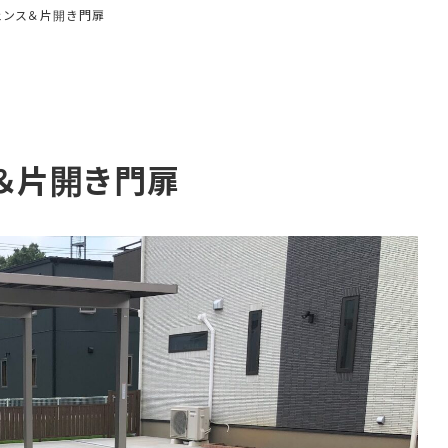
ェンス＆片開き門扉
ス＆片開き門扉