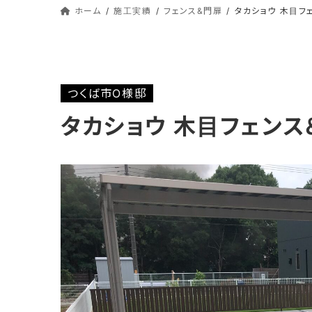
ホーム
施工実績
フェンス&門扉
タカショウ 木目フ
つくば市O様邸
タカショウ 木目フェン