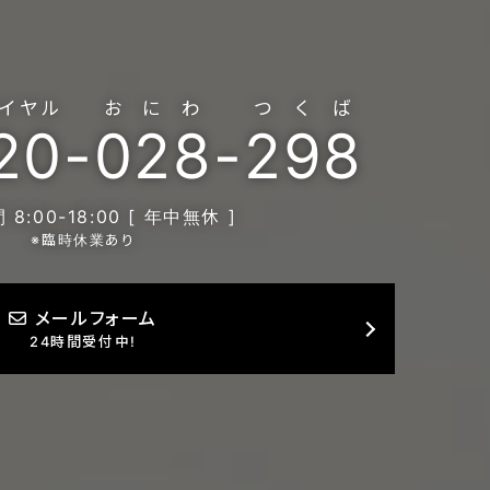
イヤル
おにわ
つくば
20
-
028
-
298
8:00-18:00 [ 年中無休 ]
※臨時休業あり
メールフォーム
24時間受付中!