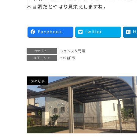
木目調だとやはり見栄えしますね。
Facebook
twitter
H
フェンス&門扉
カテゴリー
つくば市
施工エリア
前の記事