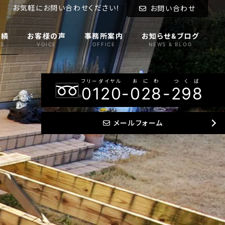
お気軽にお問い合わせください!
お問い合わせ
実績
お客様の声
事務所案内
お知らせ&ブログ
S
VOICE
OFFICE
NEWS & BLOG
フリーダイヤル
おにわ
つくば
0120
-
028
-
298
メールフォーム