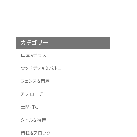
カテゴリー
車庫&テラス
ウッドデッキ&バルコニー
フェンス&門扉
アプローチ
土間打ち
タイル&物置
門柱&ブロック