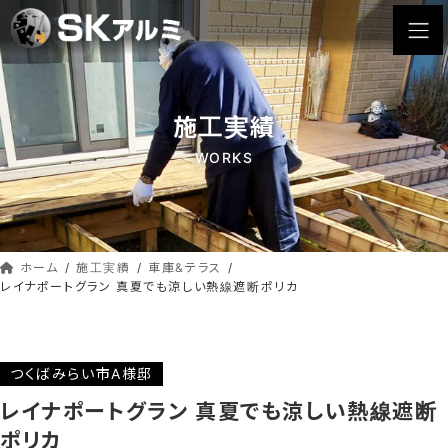
コ
ナ
ン
ビ
テ
ゲ
ン
ー
ツ
シ
施工実績
へ
ョ
ス
ン
WORKS
キ
に
ッ
移
動
プ
ホーム
施工実績
車庫&テラス
レイナポートグラン 真夏でも涼しい熱線遮断ポリカ
つくばみらい市A様邸
レイナポートグラン 真夏でも涼しい熱線遮断
ポリカ