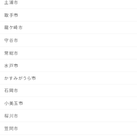
土浦市
取手市
龍ケ崎市
守谷市
常総市
水戸市
かすみがうら市
石岡市
小美玉市
桜川市
笠間市