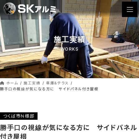
コ
ナ
ン
ビ
テ
ゲ
ン
ー
ツ
シ
施工実績
へ
ョ
ス
ン
WORKS
キ
に
ッ
移
動
プ
ホーム
施工実績
車庫&テラス
勝手口の視線が気になる方に サイドパネル付き屋根
つくば市N様邸
勝手口の視線が気になる方に サイドパネル
付き屋根