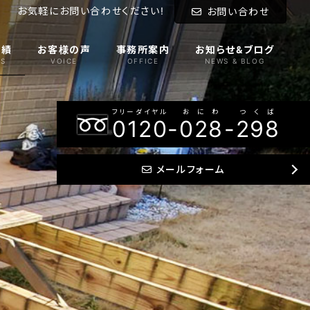
お気軽にお問い合わせください!
お問い合わせ
実績
お客様の声
事務所案内
お知らせ&ブログ
S
VOICE
OFFICE
NEWS & BLOG
フリーダイヤル
おにわ
つくば
0120
-
028
-
298
メールフォーム