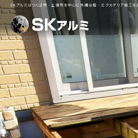
コ
ナ
SKアルミはつくば市・土浦市を中心に外構全般・エクステリア施工を
ン
ビ
テ
ゲ
ン
ー
ツ
シ
へ
ョ
ス
ン
キ
に
ッ
移
動
プ