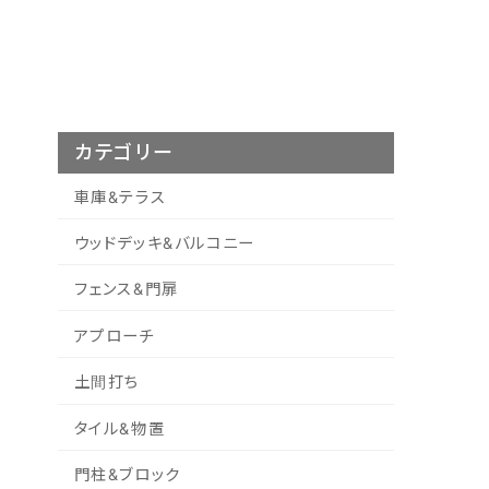
カテゴリー
車庫&テラス
ウッドデッキ&バルコニー
フェンス&門扉
アプローチ
土間打ち
タイル&物置
門柱&ブロック