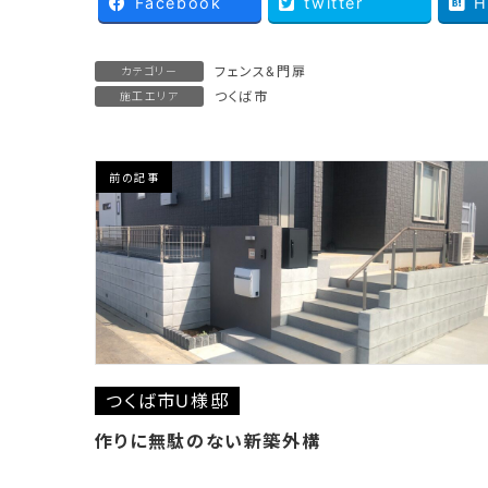
Facebook
twitter
H
フェンス&門扉
カテゴリー
つくば市
施工エリア
前の記事
つくば市U様邸
作りに無駄のない新築外構