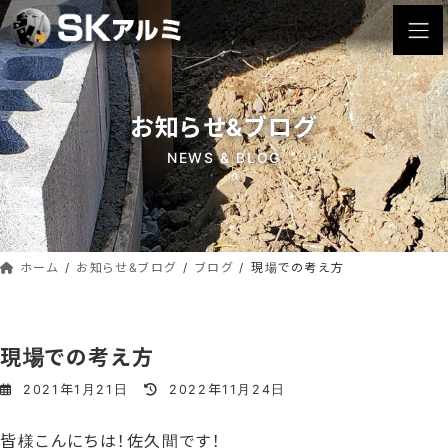
コ
ナ
ン
ビ
テ
ゲ
ン
ー
ツ
シ
お知らせ&ブログ
へ
ョ
ス
ン
NEWS & BLOG
キ
に
ッ
移
動
プ
ホーム
お知らせ&ブログ
ブログ
現場での考え方
現場での考え方
最
2021年1月21日
2022年11月24日
終
更
皆様こんにちは！佐久間です！
新